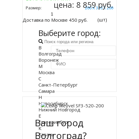
Купить
цена:
8 859 руб.
Размер:
200 Х 310 Х 200
(шт)
Доставка по Москве 450 руб.
Выберите город:
В
Волгоград
Воронеж
М
Москва
С
Купить в 1 клик
Санкт-Петербург
Самара
Н
Новосибирск
Нижний Новгород
Е
Ваш город
Екатеринбург
К
Волгоград?
Казань