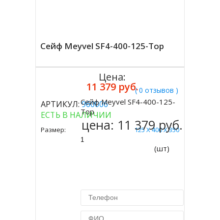
Сейф Meyvel SF4-400-125-Top
Цена:
11 379 руб.
( 0 отзывов )
Сейф Meyvel SF4-400-125-
АРТИКУЛ:
960006
Купить
Top
ЕСТЬ В НАЛИЧИИ
цена:
11 379 руб.
Размер:
125 Х 400 Х 350
(шт)