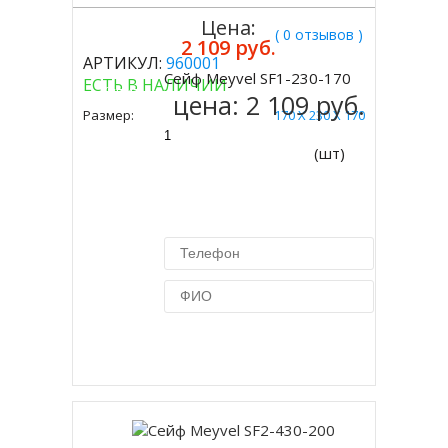
Цена:
( 0 отзывов )
2 109 руб.
АРТИКУЛ:
960001
Сейф Meyvel SF1-230-170
ЕСТЬ В НАЛИЧИИ
Купить
цена:
2 109 руб.
Размер:
170 Х 230 Х 170
(шт)
Купить в 1 клик