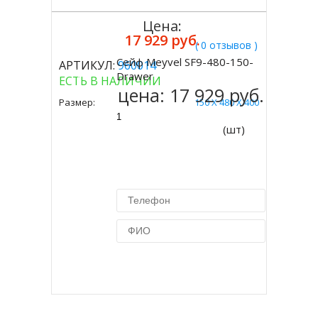
Цена:
17 929 руб.
( 0 отзывов )
Сейф Meyvel SF9-480-150-
АРТИКУЛ:
960014
Купить
Drawer
ЕСТЬ В НАЛИЧИИ
цена:
17 929 руб.
Размер:
150 X 480 X 400
(шт)
Купить в 1 клик