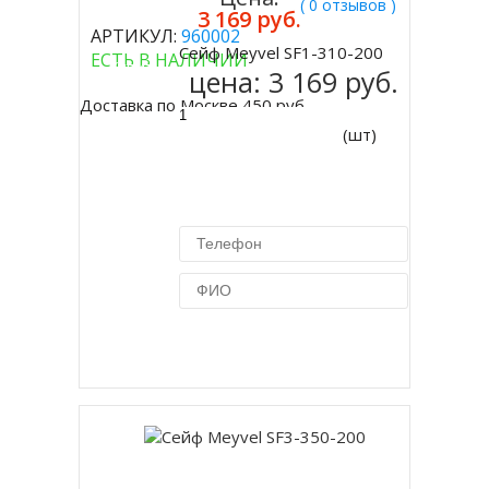
( 0 отзывов )
3 169 руб.
АРТИКУЛ:
960002
Сейф Meyvel SF1-310-200
ЕСТЬ В НАЛИЧИИ
Купить
цена:
3 169 руб.
Доставка по Москве 450 руб.
(шт)
Купить в 1 клик