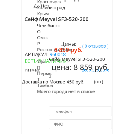
Красноярск
Да
Нет
Калининград
Крым
Сейф Meyvel SF3-520-200
Ч
Челябинск
О
Омск
Цена:
Р
( 0 отзывов )
8 859 руб.
Ростов-на-Дону
АРТИКУЛ:
960018
У
Сейф Meyvel SF3-520-200
ЕСТЬ В НАЛИЧИИ
Уфа
Купить
цена:
8 859 руб.
П
Размер:
200 Х 520 Х 370
Пермь
Т
(шт)
Доставка по Москве 450 руб.
Тамбов
Моего города нет в списке