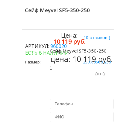
Сейф Meyvel SF5-350-250
Цена:
( 0 отзывов )
10 119 руб.
АРТИКУЛ:
960020
Сейф Meyvel SF5-350-250
ЕСТЬ В НАЛИЧИИ
Купить
цена:
10 119 руб.
Размер:
250 Х 350 Х 250
(шт)
Купить в 1 клик