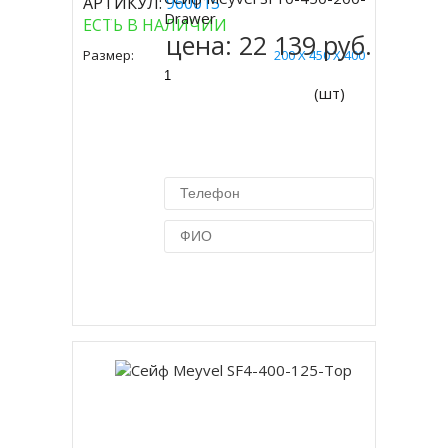
АРТИКУЛ:
960015
Купить
Drawer
ЕСТЬ В НАЛИЧИИ
цена:
22 139 руб.
Размер:
200 Х 450 Х 400
(шт)
Купить в 1 клик