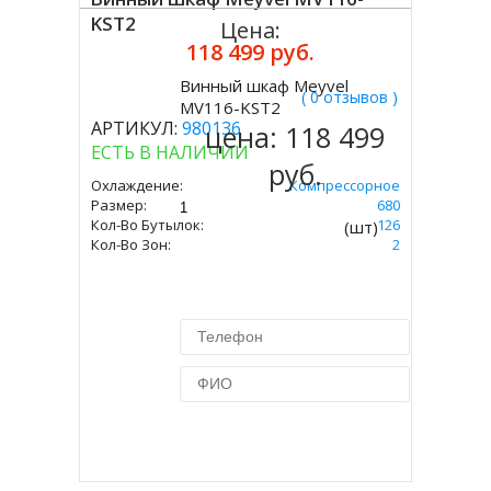
KST2
Цена:
118 499 руб.
Винный шкаф Meyvel
( 0 отзывов )
Купить
MV116-KST2
АРТИКУЛ:
980136
цена:
118 499
ЕСТЬ В НАЛИЧИИ
руб.
Охлаждение:
Компрессорное
Размер:
1397 Х 595 Х 680
Кол-Во Бутылок:
126
(шт)
Кол-Во Зон:
2
Купить в 1 клик