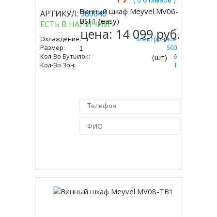
Винный шкаф Meyvel MV06-
АРТИКУЛ:
980040
Купить
BSF1 (easy)
ЕСТЬ В НАЛИЧИИ
цена:
14 099 руб.
Охлаждение:
Электронное
Размер:
405 Х 265 Х 500
Кол-Во Бутылок:
6
(шт)
Кол-Во Зон:
1
Купить в 1 клик