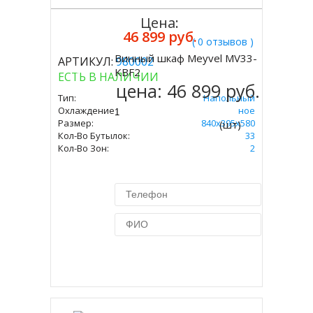
Цена:
46 899 руб.
( 0 отзывов )
Винный шкаф Meyvel MV33-
АРТИКУЛ:
980002
Купить
KBF2
ЕСТЬ В НАЛИЧИИ
цена:
46 899 руб.
Тип:
Напольный
Охлаждение:
Компрессорное
Размер:
840х395х580
(шт)
Кол-Во Бутылок:
33
Кол-Во Зон:
2
Купить в 1 клик