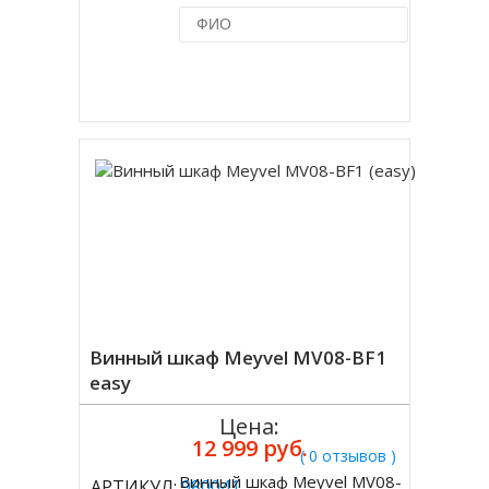
Купить в 1 клик
Винный шкаф Meyvel MV08-BF1
easy
Цена:
12 999 руб.
( 0 отзывов )
Винный шкаф Meyvel MV08-
АРТИКУЛ:
980041