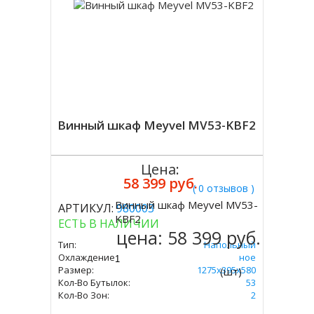
Винный шкаф Meyvel MV53-KBF2
Цена:
58 399 руб.
( 0 отзывов )
Винный шкаф Meyvel MV53-
АРТИКУЛ:
980003
Купить
KBF2
ЕСТЬ В НАЛИЧИИ
цена:
58 399 руб.
Тип:
Напольный
Охлаждение:
Компрессорное
Размер:
1275х395х580
(шт)
Кол-Во Бутылок:
53
Кол-Во Зон:
2