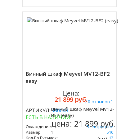
Винный шкаф Meyvel MV12-BF2
easy
Цена:
21 899 руб.
( 0 отзывов )
Винный шкаф Meyvel MV12-
АРТИКУЛ:
980043
Купить
BF2 (easy)
ЕСТЬ В НАЛИЧИИ
цена:
21 899 руб.
Охлаждение:
Электронное
Размер:
534 Х 340 Х 510
Кол-Во Бутылок:
12
(шт)