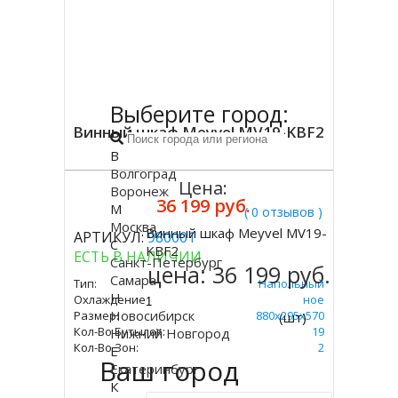
Выберите город:
Винный шкаф Meyvel MV19-KBF2
В
Волгоград
Цена:
Воронеж
36 199 руб.
М
( 0 отзывов )
Москва
Винный шкаф Meyvel MV19-
АРТИКУЛ:
980001
С
Купить
KBF2
ЕСТЬ В НАЛИЧИИ
Санкт-Петербург
цена:
36 199 руб.
Самара
Тип:
Напольный
Н
Охлаждение:
Компрессорное
Новосибирск
Размер:
880х295х570
(шт)
Кол-Во Бутылок:
19
Нижний Новгород
Кол-Во Зон:
2
Е
Ваш город
Екатеринбург
К