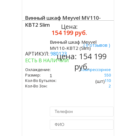
Винный шкаф Meyvel MV110-
KBT2 Slim
Цена:
154 199 руб.
Винный шкаф Meyvel
( 0 отзывов )
Купить
MV110-KBT2 (Slim)
АРТИКУЛ:
980123
цена:
154 199
ЕСТЬ В НАЛИЧИИ
руб.
Охлаждение:
Компрессорное
Размер:
1792 Х 595 Х 550
Кол-Во Бутылок:
110
(шт)
Кол-Во Зон:
2