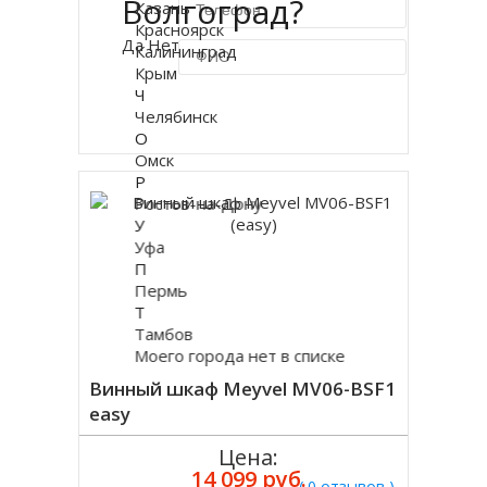
Волгоград?
Казань
Красноярск
Да
Нет
Калининград
Крым
Ч
Купить в 1 клик
Челябинск
О
Омск
Р
Ростов-на-Дону
У
Уфа
П
Пермь
Т
Тамбов
Моего города нет в списке
Винный шкаф Meyvel MV06-BSF1
easy
Цена:
14 099 руб.
( 0 отзывов )