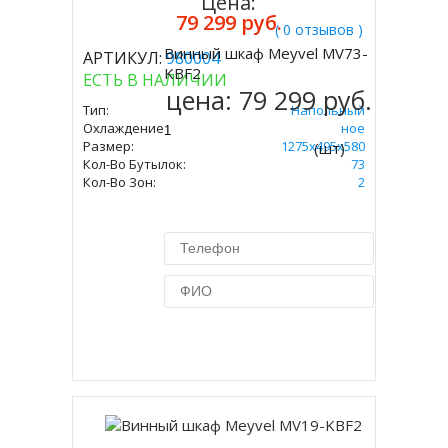
Цена:
79 299 руб.
( 0 отзывов )
Винный шкаф Meyvel MV73-
АРТИКУЛ:
980004
Купить
KBF2
ЕСТЬ В НАЛИЧИИ
цена:
79 299 руб.
Тип:
Напольный
Охлаждение:
Компрессорное
Размер:
1275х495х580
(шт)
Кол-Во Бутылок:
73
Кол-Во Зон:
2
Купить в 1 клик