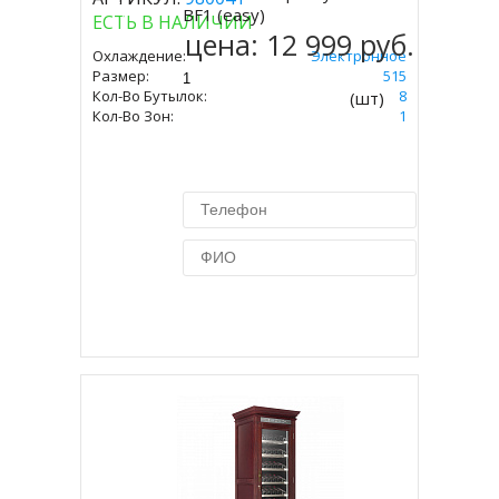
Купить
BF1 (easy)
ЕСТЬ В НАЛИЧИИ
цена:
12 999 руб.
Охлаждение:
Электронное
Размер:
275 Х 410 Х 515
Кол-Во Бутылок:
8
(шт)
Кол-Во Зон:
1
Купить в 1 клик