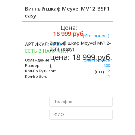
Винный шкаф Meyvel MV12-BSF1
easy
Цена:
18 999 руб.
( 0 отзывов )
Винный шкаф Meyvel MV12-
АРТИКУЛ:
980042
Купить
BSF1 (easy)
ЕСТЬ В НАЛИЧИИ
цена:
18 999 руб.
Охлаждение:
Электронное
Размер:
475 Х 340 Х 500
Кол-Во Бутылок:
12
(шт)
Кол-Во Зон:
1
Купить в 1 клик