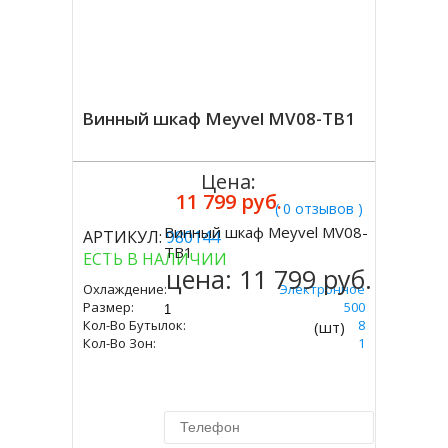
Винный шкаф Meyvel MV08-TB1
Цена:
11 799 руб.
( 0 отзывов )
Винный шкаф Meyvel MV08-
АРТИКУЛ:
980144
Купить
TB1
ЕСТЬ В НАЛИЧИИ
цена:
11 799 руб.
Охлаждение:
Электронное
Размер:
455 Х 250 Х 500
Кол-Во Бутылок:
8
(шт)
Кол-Во Зон:
1