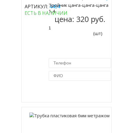
Тройник цанга-цанга-цанга
АРТИКУЛ:
4464
Купить
1,4
ЕСТЬ В НАЛИЧИИ
цена:
320 руб.
(шт)
Купить в 1 клик