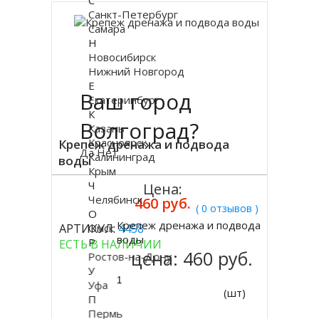
С
Санкт-Петербург
Самара
Н
Новосибирск
Нижний Новгород
Е
Ваш город
Екатеринбург
К
Волгоград?
Казань
Красноярск
Крепеж дренажа и подвода
Да
Нет
Калининград
воды
Крым
Ч
Цена:
Челябинск
460 руб.
( 0 отзывов )
О
Крепеж дренажа и подвода
АРТИКУЛ:
Омск
4458
Купить
воды
Р
ЕСТЬ В НАЛИЧИИ
цена:
460 руб.
Ростов-на-Дону
У
Уфа
(шт)
П
Пермь