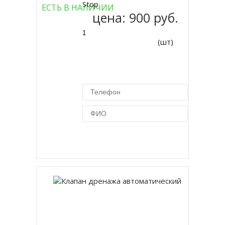
Купить
Stop
ЕСТЬ В НАЛИЧИИ
цена:
900 руб.
(шт)
Купить в 1 клик