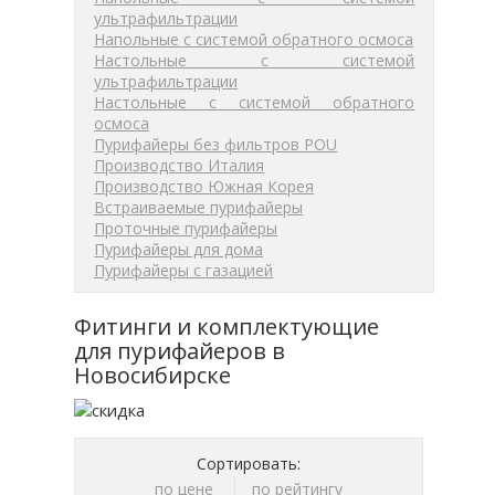
ультрафильтрации
Напольные с системой обратного осмоса
Настольные с системой
ультрафильтрации
Настольные с системой обратного
осмоса
Пурифайеры без фильтров POU
Производство Италия
Производство Южная Корея
Встраиваемые пурифайеры
Проточные пурифайеры
Пурифайеры для дома
Пурифайеры с газацией
Фитинги и комплектующие
для пурифайеров в
Новосибирске
Сортировать:
по цене
по рейтингу