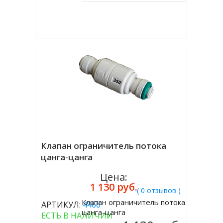
Купить в 1 клик
Клапан ограничитель потока
цанга-цанга
Цена:
1 130 руб.
( 0 отзывов )
Клапан ограничитель потока
АРТИКУЛ:
4460
Купить
цанга-цанга
ЕСТЬ В НАЛИЧИИ