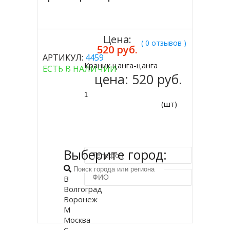
Цена:
( 0 отзывов )
520 руб.
АРТИКУЛ:
4459
Краник цанга-цанга
ЕСТЬ В НАЛИЧИИ
Купить
цена:
520 руб.
(шт)
Выберите город:
В
Волгоград
Воронеж
Купить в 1 клик
М
Москва