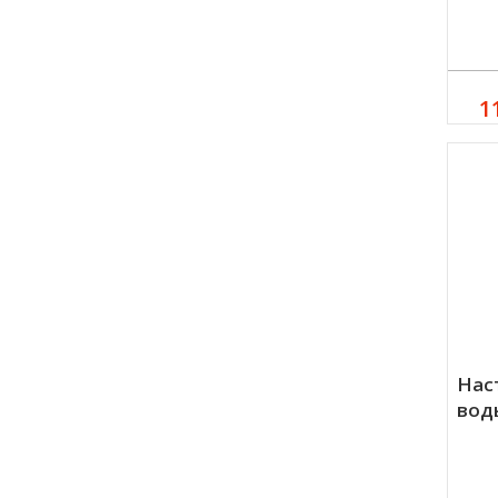
1
Нас
вод