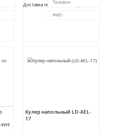
Доставка по Москве 450 руб.
ик
Купить в 1 клик
о
Кулер напольный LD-AEL-
17
44WE