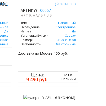
400
ывов )
( 0 отзывов )
АРТИКУЛ:
00067
НЕТ В НАЛИЧИИ
льный
Тип:
Напольный
онное
Охлаждение:
Электронное
Да
Нагрев:
Да
верху
Установка Бутыли:
Сверху
х1086
Размер:
310х350х950
онные
Особенность:
Электронные
.
Доставка по Москве 450 руб.
ик
Цена:
Нет в
9 490 руб.
наличии