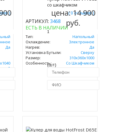
Купить
со шкафчиком
 900
цена:
14 900
ывов )
( 0 отзывов )
руб.
АРТИКУЛ:
3468
ЕСТЬ В НАЛИЧИИ
льный
Тип:
Напольный
онное
Охлаждение:
Электронное
Да
Нагрев:
Да
Установка Бутыли:
Сверху
Размер:
310х360х1000
х1040
Особенность:
Со Шкафчиком
(шт)
узкой
ик
Купить в 1 клик