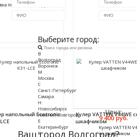
вка по Москве 450 руб.
Купить в 1 клик
Купить в 1 кл
Выберите город:
В
Волгоград
Воронеж
М
Москва
С
Санкт-Петербург
Самара
Н
Новосибирск
Цена:
ер напольный Ecotronic
Кулер VATTEN V44WE с
Нижний Новгород
9 400 руб.
-LCE
Е
шкафчиком
Екатеринбург
Кулер VATTEN V
Ваш город Волгоград?
Купить
К
со шкафчиком