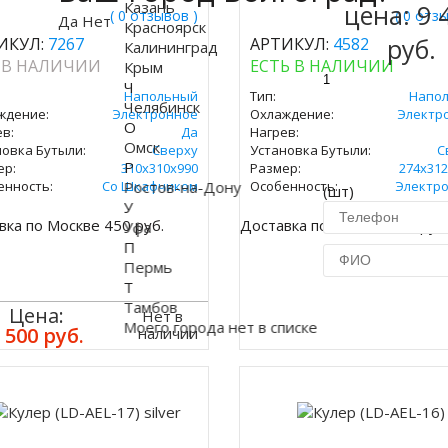
Казань
цена:
9 
( 0 отзывов )
( 0 отз
Да
Нет
Красноярск
руб.
ИКУЛ:
7267
АРТИКУЛ:
4582
Калининград
 В НАЛИЧИИ
ЕСТЬ В НАЛИЧИИ
Крым
Ч
Напольный
Тип:
Напо
Челябинск
ждение:
Электронное
Охлаждение:
Электр
О
в:
Да
Нагрев:
Омск
новка Бутыли:
Сверху
Установка Бутыли:
С
Р
ер:
310x310х990
Размер:
274х312
енность:
Со Шкафчиком
Ростов-на-Дону
Особенность:
Электр
(шт)
У
вка по Москве 450 руб.
Доставка по Москве 450 руб
Уфа
П
Пермь
Т
Тамбов
Купить в 1 кл
Цена:
Нет в
Моего города нет в списке
 500 руб.
наличии