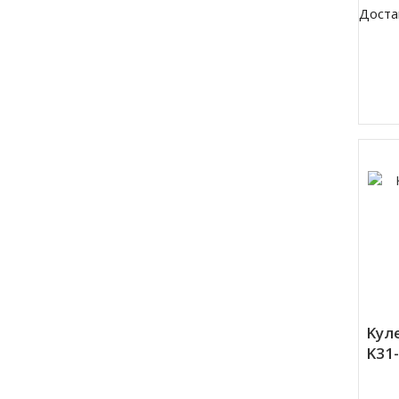
Доста
Kул
K31