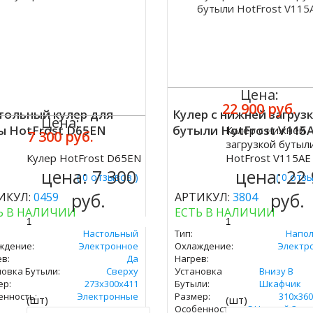
Цена:
22 900 руб.
тольный кулер для
Кулер с нижней загруз
Цена:
ы HotFrost D65EN
бутыли HotFrost V115
Кулер с нижней
7 300 руб.
Купить
загрузкой бутыл
Кулер HotFrost D65EN
HotFrost V115AE
ить
цена:
7 300
цена:
22
( 0 отзывов )
( 0 отз
руб.
руб.
ИКУЛ:
0459
АРТИКУЛ:
3804
Ь В НАЛИЧИИ
ЕСТЬ В НАЛИЧИИ
Настольный
Тип:
Напо
ждение:
Электронное
Охлаждение:
Электр
в:
Да
Нагрев:
новка Бутыли:
Сверху
Установка
Внизу В
ер:
273х300х411
Бутыли:
Шкафчик
енность:
Электронные
Размер:
310х360
(шт)
(шт)
Особенность:
С Нижней Загр