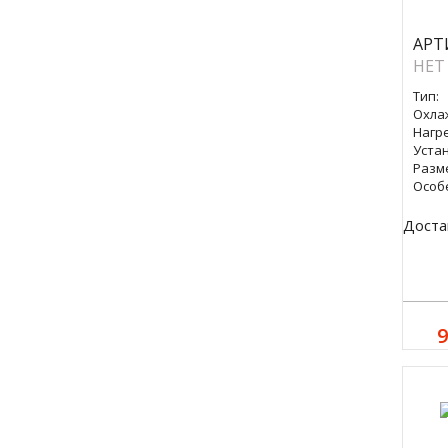
АРТ
НЕТ
Тип:
Охла
Нагре
Уста
Разм
Особ
Доста
9