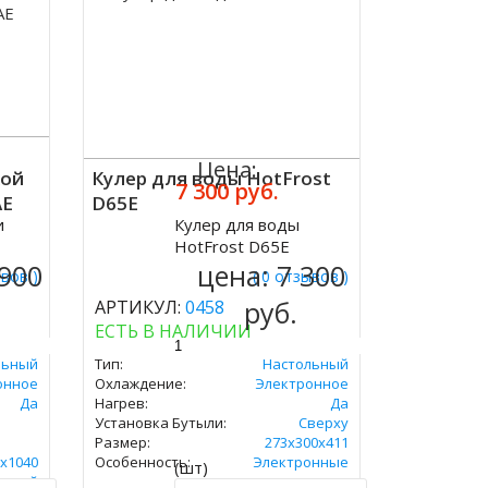
Цена:
кой
Кулер для воды HotFrost
7 300 руб.
AE
D65E
и
Кулер для воды
Купить
HotFrost D65E
 900
цена:
7 300
ывов )
( 0 отзывов )
руб.
АРТИКУЛ:
0458
ЕСТЬ В НАЛИЧИИ
льный
Тип:
Настольный
онное
Охлаждение:
Электронное
Да
Нагрев:
Да
Установка Бутыли:
Сверху
Размер:
273х300х411
х1040
Особенность:
Электронные
(шт)
узкой