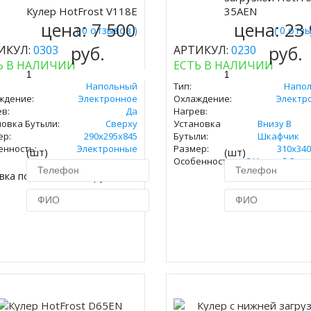
Кулер HotFrost V118E
35AEN
ить
цена:
7 500
цена:
23
( 0 отзывов )
( 0 отз
руб.
руб.
ИКУЛ:
0303
АРТИКУЛ:
0230
Ь В НАЛИЧИИ
ЕСТЬ В НАЛИЧИИ
Напольный
Тип:
Напо
ждение:
Электронное
Охлаждение:
Электр
в:
Да
Нагрев:
новка Бутыли:
Сверху
Установка
Внизу В
ер:
290х295х845
Бутыли:
Шкафчик
енность:
Электронные
Размер:
310х340
(шт)
(шт)
Особенность:
С Нижней Загр
вка по Москве 450 руб.
Купить в 1 клик
Купить в 1 кл