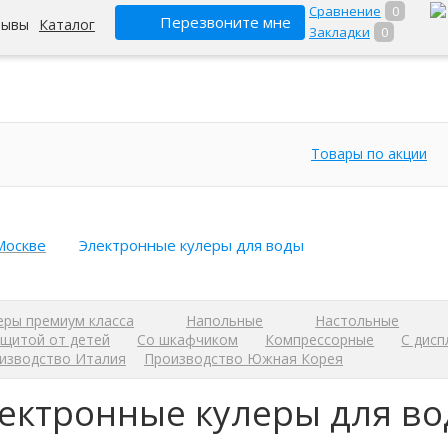
Сравнение
0
Перезвоните мне
зывы
Каталог
Закладки
0
Товары по акции
Москве
Электронные кулеры для воды
еры премиум класса
Напольные
Настольные
ащитой от детей
Со шкафчиком
Компрессорные
С дисп
изводство Италия
Производство Южная Корея
ектронные кулеры для во