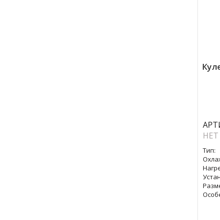
Куле
АРТ
НЕТ
Тип:
Охла
Нагре
Уста
Разм
Особ