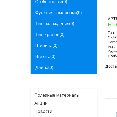
Особенности
(0)
Куп
Функция заморозки
(0)
АРТ
Тип охлаждения
(0)
ЕСТ
Тип:
Тип кранов
(0)
Охла
Нагре
Ширина
(0)
Уста
Разм
Высота
(0)
Особ
Доста
Длина
(0)
Полезные материалы
Акции
Новости