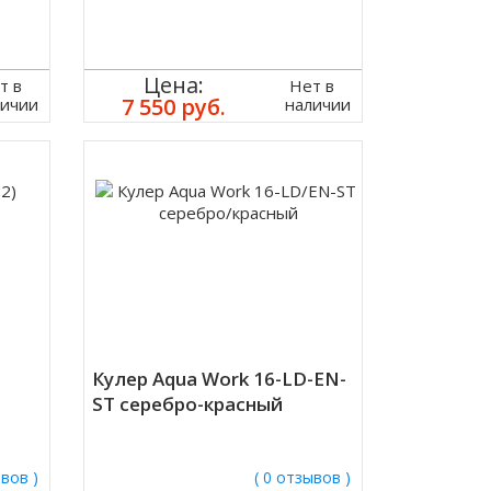
Цена:
т в
Нет в
7 550 руб.
личии
наличии
Кулер Aqua Work 16-LD-EN-
ST серебро-красный
ывов )
( 0 отзывов )