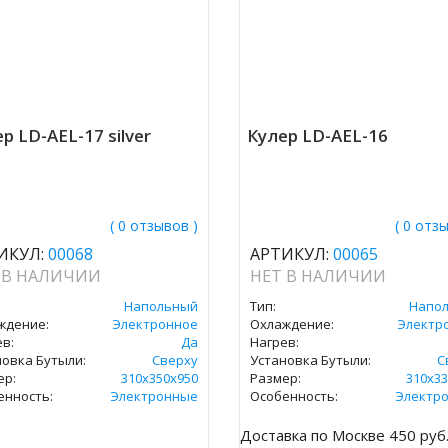
р LD-AEL-17 silver
Кулер LD-AEL-16
( 0 отзывов )
( 0 отз
ИКУЛ:
00068
АРТИКУЛ:
00065
 В НАЛИЧИИ
НЕТ В НАЛИЧИИ
Напольный
Тип:
Напо
ждение:
Электронное
Охлаждение:
Электр
в:
Да
Нагрев:
новка Бутыли:
Сверху
Установка Бутыли:
С
ер:
310х350х950
Размер:
310х33
енность:
Электронные
Особенность:
Электр
Доставка по Москве 450 руб