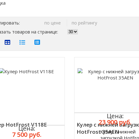
тировать:
по цене
по рейтингу
зать товаров на странице:
Цена:
23 900 руб.
ер HotFrost V118E
Кулер с нижней загруз
Цена:
HotFrost 35AEN
Кулер с нижней
7 500 руб.
Купить
загрузкой HotFro