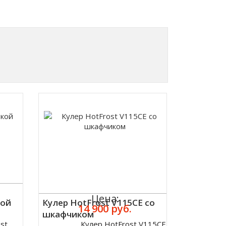
Цена:
кой
Кулер HotFrost V115CE со
14 900 руб.
шкафчиком
st
Кулер HotFrost V115CE