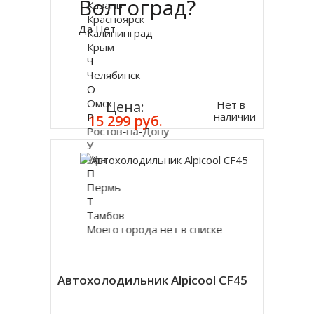
Волгоград?
Казань
Красноярск
Да
Нет
Калининград
Крым
Ч
Челябинск
О
Омск
Нет в
Цена:
наличии
Р
15 299 руб.
Ростов-на-Дону
У
Уфа
П
Пермь
Т
Тамбов
Моего города нет в списке
Автохолодильник Alpicool CF45