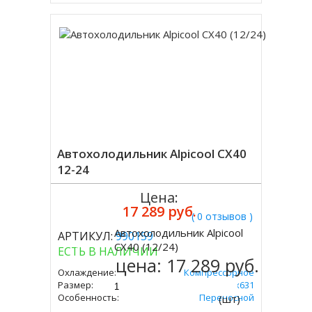
Автохолодильник Alpicool CX40
12-24
Цена:
17 289 руб.
( 0 отзывов )
Автохолодильник Alpicool
АРТИКУЛ:
990159
Купить
CX40 (12/24)
ЕСТЬ В НАЛИЧИИ
цена:
17 289 руб.
Охлаждение:
Компрессорное
Размер:
480х378х631
Особенность:
Переносной
(шт)