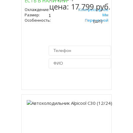
ЕСТЬ В НАЛИЧИИ
цена:
17 799 руб.
Охлаждение:
Компрессорное
Размер:
427х650х375 Мм
Особенность:
Переносной
(шт)
Купить в 1 клик