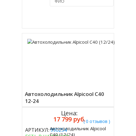
Купить в 1 клик
Автохолодильник Alpicool C40
12-24
Цена:
17 799 руб.
( 0 отзывов )
Автохолодильник Alpicool
АРТИКУЛ:
990254
Купить
C40 (12/24)