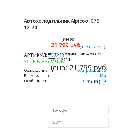
Автохолодильник Alpicool C75
12-24
Цена:
21 799 руб.
( 0 отзывов )
Автохолодильник Alpicool
АРТИКУЛ:
990248
Купить
C75 (12/24)
ЕСТЬ В НАЛИЧИИ
цена:
21 799 руб.
Охлаждение:
Компрессорное
Размер:
666х652х363 Мм
Особенность:
Переносной
(шт)