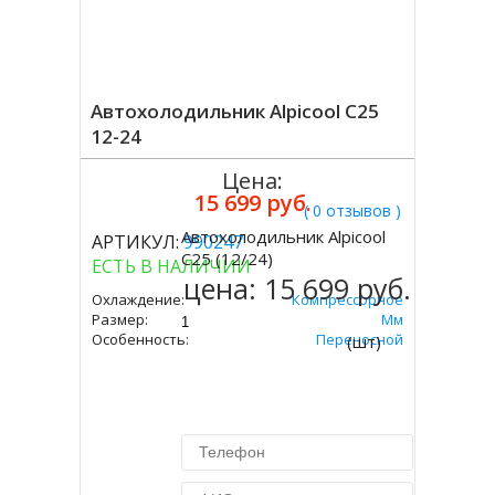
Автохолодильник Alpicool C25
12-24
Цена:
15 699 руб.
( 0 отзывов )
Автохолодильник Alpicool
АРТИКУЛ:
990247
Купить
C25 (12/24)
ЕСТЬ В НАЛИЧИИ
цена:
15 699 руб.
Охлаждение:
Компрессорное
Размер:
301х652х363 Мм
Особенность:
Переносной
(шт)