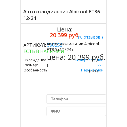
Автохолодильник Alpicool ET36
12-24
Цена:
20 399 руб.
( 0 отзывов )
Автохолодильник Alpicool
АРТИКУЛ:
990256
Купить
ET36 (12/24)
ЕСТЬ В НАЛИЧИИ
цена:
20 399 руб.
Охлаждение:
Компрессорное
Размер:
365х360х723
Особенность:
Переносной
(шт)
Купить в 1 клик