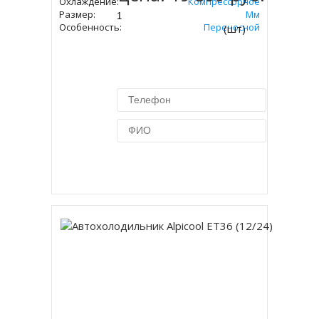
Охлаждение:
Компрессорное
Размер:
497х650х375 Мм
Особенность:
Переносной
(шт)
Купить в 1 клик