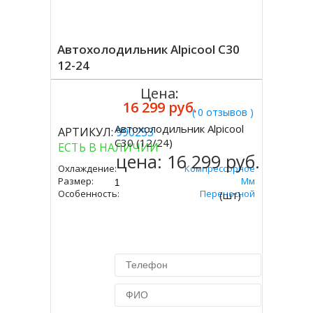
Автохолодильник Alpicool C30
12-24
Цена:
16 299 руб.
( 0 отзывов )
Автохолодильник Alpicool
АРТИКУЛ:
990253
Купить
C30 (12/24)
ЕСТЬ В НАЛИЧИИ
цена:
16 299 руб.
Охлаждение:
Компрессорное
Размер:
357х650х375 Мм
Особенность:
Переносной
(шт)