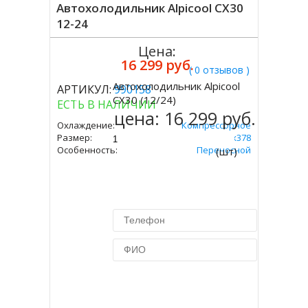
Автохолодильник Alpicool CX30
12-24
Цена:
16 299 руб.
( 0 отзывов )
Автохолодильник Alpicool
АРТИКУЛ:
990158
Купить
CX30 (12/24)
ЕСТЬ В НАЛИЧИИ
цена:
16 299 руб.
Охлаждение:
Компрессорное
Размер:
375х631х378
Особенность:
Переносной
(шт)
Купить в 1 клик