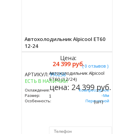
Автохолодильник Alpicool ЕT60
12-24
Цена:
24 399 руб.
( 0 отзывов )
Автохолодильник Alpicool
АРТИКУЛ:
990258
Купить
ЕT60 (12/24)
ЕСТЬ В НАЛИЧИИ
цена:
24 399 руб.
Охлаждение:
Компрессорное
Размер:
545х723х360 Мм
Особенность:
Переносной
(шт)