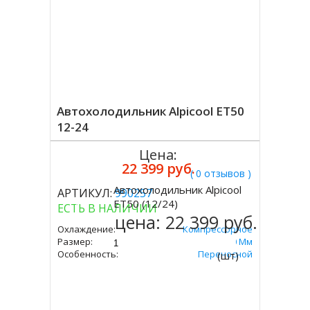
Автохолодильник Alpicool ET50
12-24
Цена:
22 399 руб.
( 0 отзывов )
Автохолодильник Alpicool
АРТИКУЛ:
990257
Купить
ET50 (12/24)
ЕСТЬ В НАЛИЧИИ
цена:
22 399 руб.
Охлаждение:
Компрессорное
Размер:
455х723х360 Мм
Особенность:
Переносной
(шт)