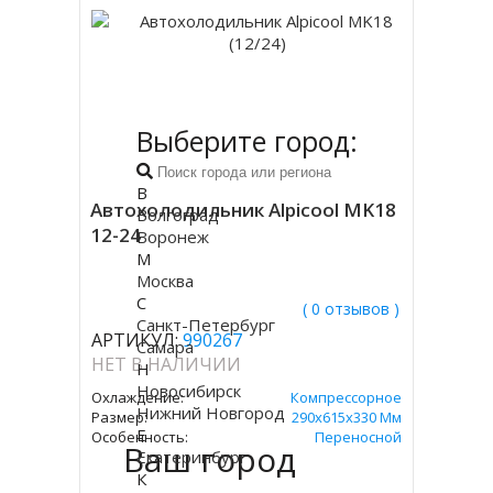
Выберите город:
В
Автохолодильник Alpicool MK18
Волгоград
12-24
Воронеж
М
Москва
С
( 0 отзывов )
Санкт-Петербург
АРТИКУЛ:
990267
Самара
НЕТ В НАЛИЧИИ
Н
Новосибирск
Охлаждение:
Компрессорное
Нижний Новгород
Размер:
290х615х330 Мм
Е
Особенность:
Переносной
Ваш город
Екатеринбург
К