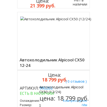
Цена:
наличии
21 399 руб.
Автохолодильник Alpicool CX50
12-24
Цена:
18 799 руб.
( 0 отзывов )
Автохолодильник Alpicool
АРТИКУЛ:
990265
Купить
CX50 (12/24)
ЕСТЬ В НАЛИЧИИ
цена:
18 799 руб.
Охлаждение:
Компрессорное
Размер:
545х586х378 Мм