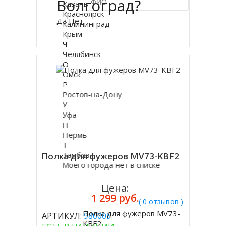
Волгоград?
Казань
Красноярск
Да
Нет
Калининград
Купить в 1 клик
Крым
Ч
Челябинск
О
Омск
Р
Ростов-на-Дону
У
Уфа
П
Пермь
Т
Тамбов
Полка для фужеров MV73-KBF2
Моего города нет в списке
Цена:
1 299 руб.
( 0 отзывов )
Полка для фужеров MV73-
АРТИКУЛ:
980005
Купить
KBF2