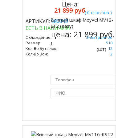
Цена:
21 899 руб.
( 0 отзывов )
Винный шкаф Meyvel MV12-
АРТИКУЛ:
980043
Купить
BF2 (easy)
ЕСТЬ В НАЛИЧИИ
цена:
21 899 руб.
Охлаждение:
Электронное
Размер:
534 Х 340 Х 510
Кол-Во Бутылок:
12
(шт)
Кол-Во Зон:
2
Купить в 1 клик