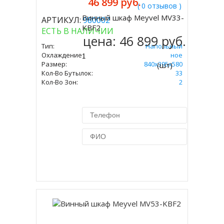
46 899 руб.
( 0 отзывов )
Винный шкаф Meyvel MV33-
АРТИКУЛ:
980002
Купить
KBF2
ЕСТЬ В НАЛИЧИИ
цена:
46 899 руб.
Тип:
Напольный
Охлаждение:
Компрессорное
Размер:
840х395х580
(шт)
Кол-Во Бутылок:
33
Кол-Во Зон:
2
Купить в 1 клик