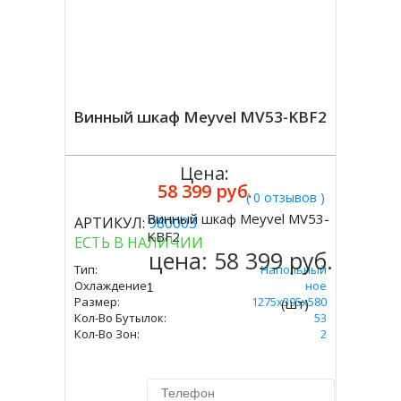
Винный шкаф Meyvel MV53-KBF2
Цена:
58 399 руб.
( 0 отзывов )
Винный шкаф Meyvel MV53-
АРТИКУЛ:
980003
Купить
KBF2
ЕСТЬ В НАЛИЧИИ
цена:
58 399 руб.
Тип:
Напольный
Охлаждение:
Компрессорное
Размер:
1275х395х580
(шт)
Кол-Во Бутылок:
53
Кол-Во Зон:
2