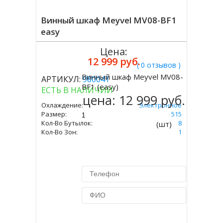
Винный шкаф Meyvel MV08-BF1
easy
Цена:
12 999 руб.
( 0 отзывов )
Винный шкаф Meyvel MV08-
АРТИКУЛ:
980041
Купить
BF1 (easy)
ЕСТЬ В НАЛИЧИИ
цена:
12 999 руб.
Охлаждение:
Электронное
Размер:
275 Х 410 Х 515
Кол-Во Бутылок:
8
(шт)
Кол-Во Зон:
1
Купить в 1 клик