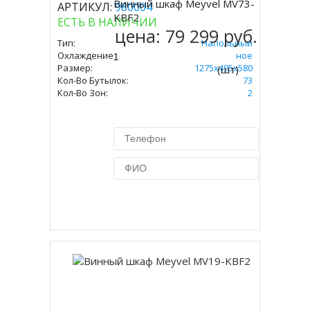
Винный шкаф Meyvel MV73-
АРТИКУЛ:
980004
Купить
KBF2
ЕСТЬ В НАЛИЧИИ
цена:
79 299 руб.
Тип:
Напольный
Охлаждение:
Компрессорное
Размер:
1275х495х580
(шт)
Кол-Во Бутылок:
73
Кол-Во Зон:
2
Купить в 1 клик