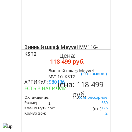
Винный шкаф Meyvel MV116-
KST2
Цена:
118 499 руб.
Винный шкаф Meyvel
( 0 отзывов )
Купить
MV116-KST2
АРТИКУЛ:
980136
цена:
118 499
ЕСТЬ В НАЛИЧИИ
руб.
Охлаждение:
Компрессорное
Размер:
1397 Х 595 Х 680
Кол-Во Бутылок:
126
(шт)
Кол-Во Зон:
2