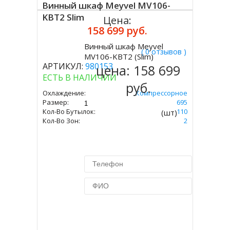
Винный шкаф Meyvel MV106-
KBT2 Slim
Цена:
158 699 руб.
Винный шкаф Meyvel
( 0 отзывов )
Купить
MV106-KBT2 (Slim)
АРТИКУЛ:
980153
цена:
158 699
ЕСТЬ В НАЛИЧИИ
руб.
Охлаждение:
Компрессорное
Размер:
1800 Х 450 Х 695
Кол-Во Бутылок:
110
(шт)
Кол-Во Зон:
2
Купить в 1 клик