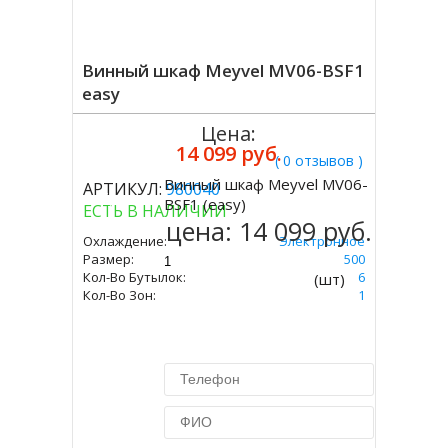
Винный шкаф Meyvel MV06-BSF1
easy
Цена:
14 099 руб.
( 0 отзывов )
Винный шкаф Meyvel MV06-
АРТИКУЛ:
980040
Купить
BSF1 (easy)
ЕСТЬ В НАЛИЧИИ
цена:
14 099 руб.
Охлаждение:
Электронное
Размер:
405 Х 265 Х 500
Кол-Во Бутылок:
6
(шт)
Кол-Во Зон:
1