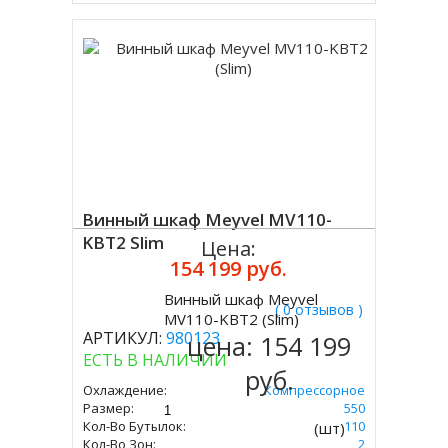
Винный шкаф Meyvel MV110-
KBT2 Slim
Цена:
154 199 руб.
Винный шкаф Meyvel
( 0 отзывов )
Купить
MV110-KBT2 (Slim)
АРТИКУЛ:
980123
цена:
154 199
ЕСТЬ В НАЛИЧИИ
руб.
Охлаждение:
Компрессорное
Размер:
1792 Х 595 Х 550
Кол-Во Бутылок:
110
(шт)
Кол-Во Зон:
2