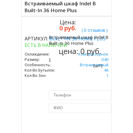
Встраиваемый шкаф Indel B
Built-In 36 Home Plus
Цена:
0 руб.
( 0 отзывов )
Встраиваемый шкаф Indel B
АРТИКУЛ:
BUILT-IN 36 HOME PLUS
Купить
Built-In 36 Home Plus
ЕСТЬ В НАЛИЧИИ
цена:
0 руб.
Охлаждение:
Компрессорное
Размер:
680х560х540
Особенность:
Встраиваемый
(шт)
Кол-Во Бутылок:
46
Кол-Во Зон:
1
Купить в 1 клик