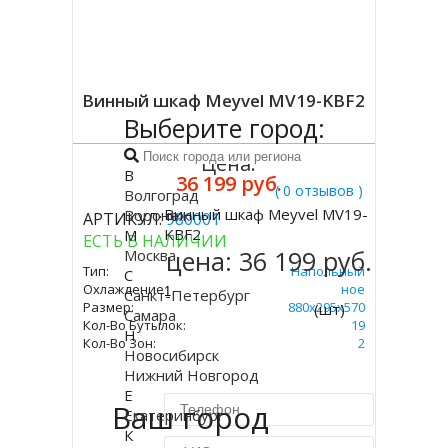
Винный шкаф Meyvel MV19-KBF2
Выберите город:
Цена:
В
36 199 руб.
( 0 отзывов )
Волгоград
Винный шкаф Meyvel MV19-
Воронеж
АРТИКУЛ:
980001
Купить
KBF2
М
ЕСТЬ В НАЛИЧИИ
цена:
36 199 руб.
Москва
Тип:
Напольный
С
Охлаждение:
Компрессорное
Санкт-Петербург
Размер:
880х295х570
(шт)
Самара
Кол-Во Бутылок:
19
Н
Кол-Во Зон:
2
Новосибирск
Нижний Новгород
Е
Ваш город
Екатеринбург
К