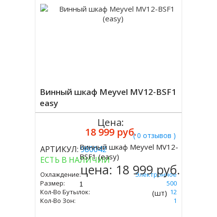
Винный шкаф Meyvel MV12-BSF1
easy
Цена:
18 999 руб.
( 0 отзывов )
Винный шкаф Meyvel MV12-
АРТИКУЛ:
980042
Купить
BSF1 (easy)
ЕСТЬ В НАЛИЧИИ
цена:
18 999 руб.
Охлаждение:
Электронное
Размер:
475 Х 340 Х 500
Кол-Во Бутылок:
12
(шт)
Кол-Во Зон:
1