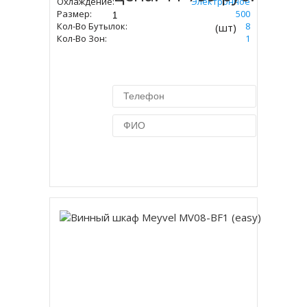
Охлаждение:
Электронное
Размер:
455 Х 250 Х 500
Кол-Во Бутылок:
8
(шт)
Кол-Во Зон:
1
Купить в 1 клик