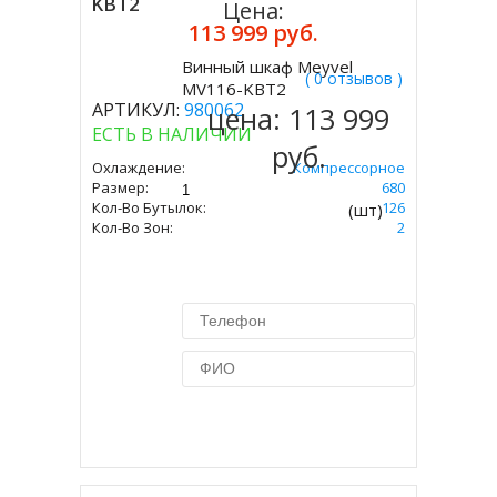
KBT2
Цена:
113 999 руб.
Винный шкаф Meyvel
( 0 отзывов )
Купить
MV116-KBT2
АРТИКУЛ:
980062
цена:
113 999
ЕСТЬ В НАЛИЧИИ
руб.
Охлаждение:
Компрессорное
Размер:
1397 Х 595 Х 680
Кол-Во Бутылок:
126
(шт)
Кол-Во Зон:
2
Купить в 1 клик