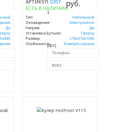
руб.
АРТИКУЛ:
0307
ЕСТЬ В НАЛИЧИИ
льный
Тип:
Напольный
дения
Охлаждение:
Электронное
Да
Нагрев:
Да
верху
Установка Бутыли:
Сверху
5х845
Размер:
270х310х1090
дения
Особенность:
Компрессорные
(шт)
.
ик
Купить в 1 клик