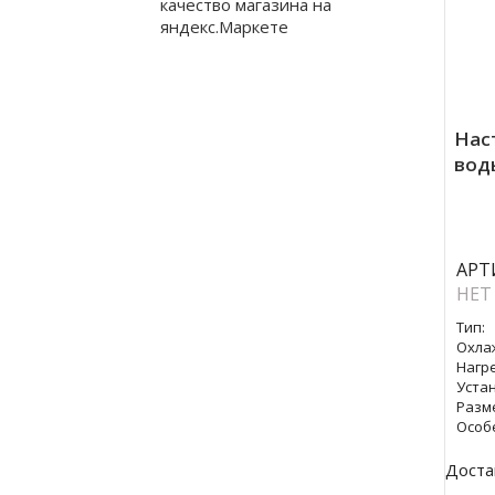
Нас
вод
АРТ
НЕТ
Тип:
Охла
Нагре
Уста
Разм
Особ
Доста