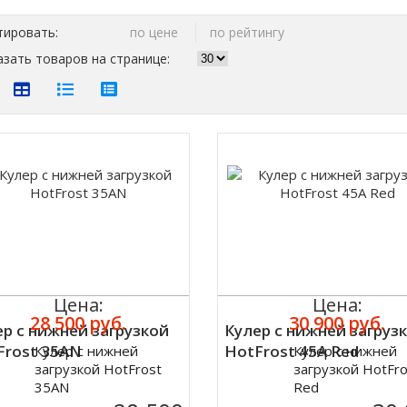
тировать:
по цене
по рейтингу
зать товаров на странице:
Цена:
Цена:
28 500 руб.
30 900 руб.
р с нижней загрузкой
Кулер с нижней загруз
Frost 35AN
HotFrost 45A Red
Кулер с нижней
Кулер с нижней
ить
Купить
загрузкой HotFrost
загрузкой HotFro
35AN
Red