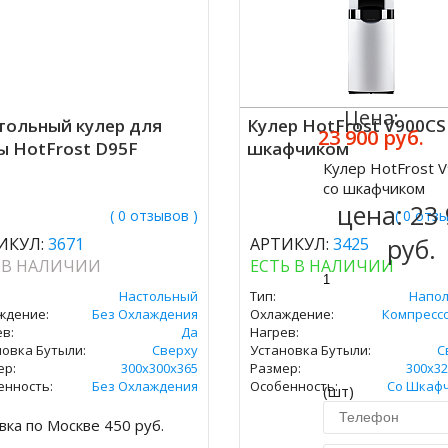
Цена:
тольный кулер для
Кулер HotFrost V900CS
23 900 руб.
ы HotFrost D95F
шкафчиком
Кулер HotFrost 
Купить
со шкафчиком
цена:
23
( 0 отзывов )
( 0 отз
руб.
ИКУЛ:
3671
АРТИКУЛ:
3425
 В НАЛИЧИИ
ЕСТЬ В НАЛИЧИИ
Настольный
Тип:
Напо
ждение:
Без Охлаждения
Охлаждение:
Компресс
в:
Да
Нагрев:
новка Бутыли:
Сверху
Установка Бутыли:
С
ер:
300х300х365
Размер:
300х32
енность:
Без Охлаждения
Особенность:
Со Шкаф
(шт)
вка по Москве 450 руб.