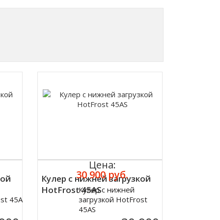
Цена:
30 900 руб.
кой
Кулер с нижней загрузкой
HotFrost 45AS
Кулер с нижней
Купить
st 45A
загрузкой HotFrost
45AS