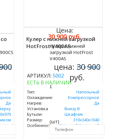
Цена:
30 900 руб.
 со
Кулер с нижней загрузкой
HotFrost V400AS
Кулер с нижней
Купить
V900CS
загрузкой HotFrost
V400AS
 900
цена:
30 900
ывов )
( 1 отзыв )
руб.
АРТИКУЛ:
5002
ЕСТЬ В НАЛИЧИИ
льный
Тип:
Напольный
орное
Охлаждение:
Компрессорное
Да
Нагрев:
Да
верху
Установка
Внизу В
0х970
Бутыли:
Шкафчик
чиком
Размер:
310х340х1040
(шт)
Особенность:
С Нижней Загрузкой