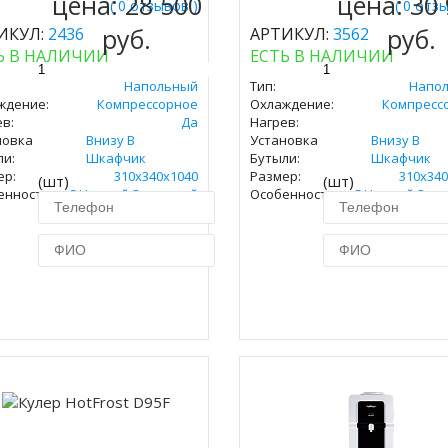
цена:
28 500
цена:
30
( 0 отзывов )
( 0 отз
руб.
руб.
ИКУЛ:
2436
АРТИКУЛ:
3562
Ь В НАЛИЧИИ
ЕСТЬ В НАЛИЧИИ
Напольный
Тип:
Напо
ждение:
Компрессорное
Охлаждение:
Компресс
в:
Да
Нагрев:
новка
Внизу В
Установка
Внизу В
ли:
Шкафчик
Бутыли:
Шкафчик
ер:
310х340х1040
Размер:
310х340
(шт)
(шт)
енность:
С Нижней Загрузкой
Особенность:
С Нижней Загр
Купить в 1 клик
Купить в 1 кл