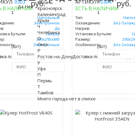
руб.
руб.
ИКУЛ:
0303
АРТИКУЛ:
0304
Казань
Да
Нет
Ь В НАЛИЧИИ
Красноярск
ЕСТЬ В НАЛИЧИИ
Калининград
Напольный
Тип:
Напо
Крым
ждение:
Электронное
Охлаждение:
Без Охлаж
Ч
в:
Да
Нагрев:
Челябинск
новка Бутыли:
Сверху
Установка Бутыли:
С
О
ер:
290х295х845
Размер:
290х29
Омск
енность:
Электронные
Особенность:
Без Охлаж
(шт)
(шт)
Р
вка по Москве 450 руб.
Ростов-на-Дону
Доставка по Москве 450 руб
У
Уфа
П
Пермь
Купить в 1 клик
Купить в 1 кл
Т
Тамбов
Моего города нет в списке