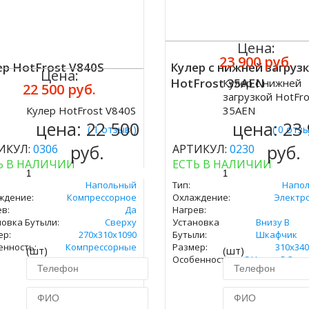
Цена:
23 900 руб.
ер HotFrost V840S
Кулер с нижней загруз
Цена:
HotFrost 35AEN
Кулер с нижней
22 500 руб.
Купить
загрузкой HotFro
Кулер HotFrost V840S
35AEN
ить
цена:
22 500
цена:
23
( 1 отзыв )
( 0 отз
руб.
руб.
ИКУЛ:
0306
АРТИКУЛ:
0230
Ь В НАЛИЧИИ
ЕСТЬ В НАЛИЧИИ
Напольный
Тип:
Напо
ждение:
Компрессорное
Охлаждение:
Электр
в:
Да
Нагрев:
новка Бутыли:
Сверху
Установка
Внизу В
ер:
270х310х1090
Бутыли:
Шкафчик
енность:
Компрессорные
Размер:
310х340
(шт)
(шт)
Особенность:
С Нижней Загр