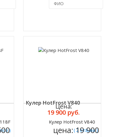
ик
Купить в 1 клик
Кулер HotFrost V840
Цена:
19 900 руб.
V118F
Кулер HotFrost V840
Купить
500
цена:
19 900
ывов )
( 2 отзыва )