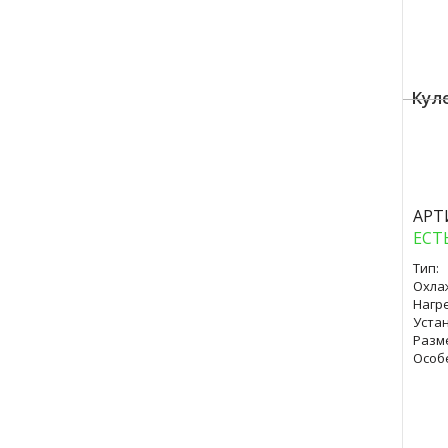
Кул
Куп
АРТ
ЕСТ
Тип:
Охла
Нагре
Уста
Разм
Особ