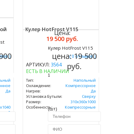
кой
Кулер HotFrost V115
Цена:
19 500 руб.
st
Кулер HotFrost V115
Купить
 900
цена:
19 500
ывов )
( 0 отзывов )
руб.
АРТИКУЛ:
3564
ЕСТЬ В НАЛИЧИИ
льный
Тип:
Напольный
онное
Охлаждение:
Компрессорное
Да
Нагрев:
Да
Установка Бутыли:
Сверху
Размер:
310х360х1000
х1040
Особенность:
Компрессорные
(шт)
узкой