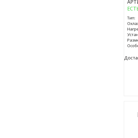
АРТ
ЕСТ
Тип:
Охла
Нагре
Уста
Разм
Особ
Доста