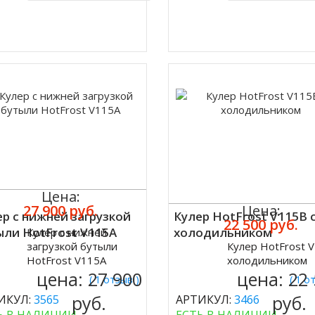
Купить в 1 клик
Купить в 1 кл
Цена:
27 900 руб.
Цена:
р с нижней загрузкой
Кулер HotFrost V115B 
22 500 руб.
ыли HotFrost V115A
холодильником
Кулер с нижней
ить
загрузкой бутыли
Кулер HotFrost 
Купить
HotFrost V115A
холодильником
цена:
27 900
цена:
22
( 1 отзыв )
( 1 о
руб.
руб.
ИКУЛ:
3565
АРТИКУЛ:
3466