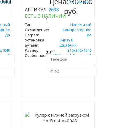
 900
цена:
30 900
ывов )
( 0 отзывов )
руб.
АРТИКУЛ:
2698
ЕСТЬ В НАЛИЧИИ
льный
Тип:
Напольный
орное
Охлаждение:
Компрессорное
Да
Нагрев:
Да
Установка
Внизу В
Бутыли:
Шкафчик
х1040
Размер:
310х340х1040
(шт)
узкой
Особенность:
С Нижней Загрузкой
ик
Купить в 1 клик