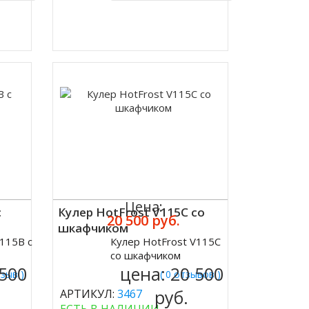
ик
Купить в 1 клик
Цена:
с
Кулер HotFrost V115C со
20 500 руб.
шкафчиком
V115B с
Кулер HotFrost V115C
Купить
со шкафчиком
 500
цена:
20 500
тзыв )
( 0 отзывов )
руб.
АРТИКУЛ:
3467