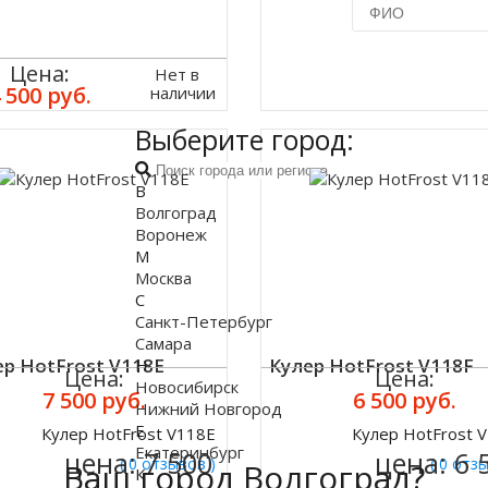
Купить в 1 кл
Цена:
Нет в
 500 руб.
наличии
Выберите город:
В
Волгоград
Воронеж
М
Москва
С
Санкт-Петербург
Самара
ер HotFrost V118E
Кулер HotFrost V118F
Н
Цена:
Цена:
Новосибирск
7 500 руб.
6 500 руб.
Нижний Новгород
Е
Кулер HotFrost V118E
Кулер HotFrost 
ить
Купить
Екатеринбург
цена:
7 500
цена:
6 
( 0 отзывов )
( 0 отз
Ваш город Волгоград?
К