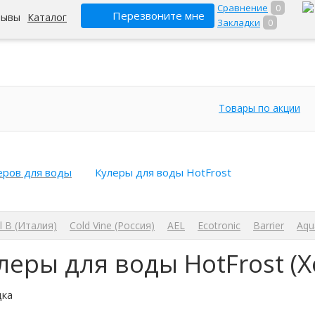
Сравнение
0
Перезвоните мне
зывы
Каталог
Закладки
0
Товары по акции
еров для воды
Кулеры для воды HotFrost
l B (Италия)
Cold Vine (Россия)
AEL
Ecotronic
Barrier
Aqu
леры для воды HotFrost (Х