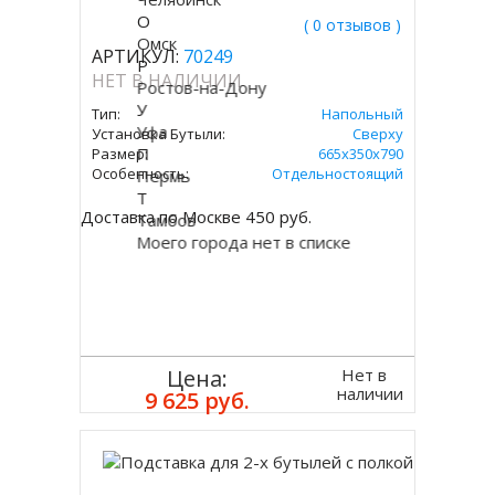
О
( 0 отзывов )
Омск
АРТИКУЛ:
70249
Р
НЕТ В НАЛИЧИИ
Ростов-на-Дону
У
Тип:
Напольный
Уфа
Установка Бутыли:
Сверху
П
Размер:
665х350х790
Особенность:
Отдельностоящий
Пермь
Т
Доставка по Москве 450 руб.
Тамбов
Моего города нет в списке
Нет в
Цена:
наличии
9 625 руб.