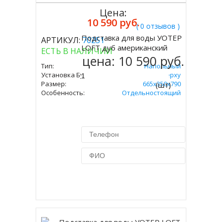
Цена:
10 590 руб.
( 0 отзывов )
Подставка для воды УОТЕР
АРТИКУЛ:
70251
Купить
LOFT дуб американский
ЕСТЬ В НАЛИЧИИ
цена:
10 590 руб.
Тип:
Напольный
Установка Бутыли:
Сверху
Размер:
665х350х790
(шт)
Особенность:
Отдельностоящий
Купить в 1 клик