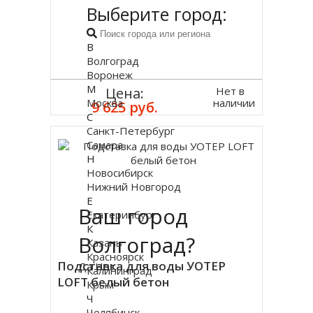
Выберите город:
В
Волгоград
Воронеж
М
Нет в
Цена:
Москва
наличии
9 625 руб.
С
Санкт-Петербург
Самара
Н
Новосибирск
Нижний Новгород
Е
Ваш город
Екатеринбург
К
Волгоград?
Казань
Красноярск
Подставка для воды УОТЕР
Да
Нет
Калининград
LOFT белый бетон
Крым
Ч
Челябинск