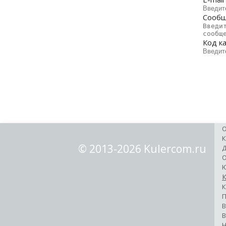
Сооб
Код к
О
К
© 2013-2026 Kulercom.ru
Д
О
Ю
К
К
П
В
В
Н