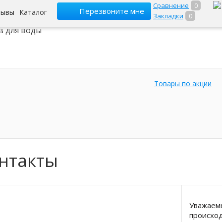
Сравнение
0
Перезвоните мне
зывы
Каталог
Закладки
0
ет-гипермаркет
в для воды
Товары по акции
нтакты
Уважаемы
происход