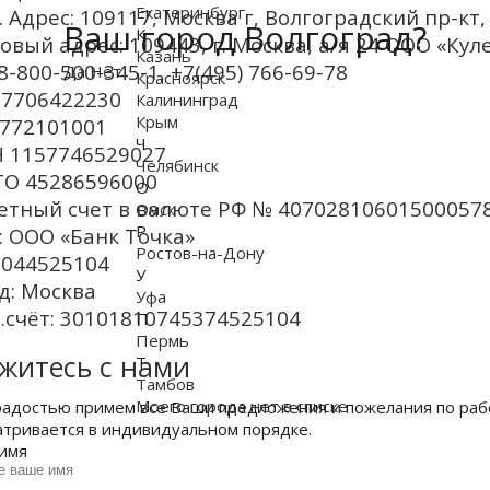
Екатеринбург
. Адрес: 109117, Москва г, Волгоградский пр-кт, 
Ваш город Волгоград?
К
овый адрес: 109443, г. Москва, а/я 24 ООО «Кул
Казань
 8-800-500-345-1, +7(495) 766-69-78
Да
Нет
Красноярск
7706422230
Калининград
Крым
772101001
Ч
 1157746529027
Челябинск
О 45286596000
О
етный счет в валюте РФ № 40702810601500057
Омск
Р
: ООО «Банк Точка»
Ростов-на-Дону
 044525104
У
д: Москва
Уфа
.счёт:
30101810745374525104
П
Пермь
житесь с нами
Т
Тамбов
Моего города нет в списке
радостью примем все Ваши предложения и пожелания по ра
атривается в индивидуальном порядке.
имя