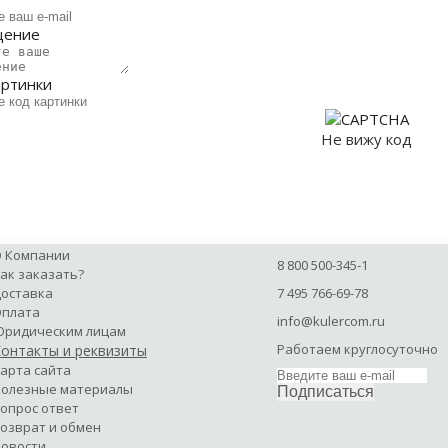
щение
артинки
Не вижу код
Отправить
 Компании
8 800 500-345-1
ак заказать?
оставка
7 495 766-69-78
плата
info@kulercom.ru
ридическим лицам
Работаем круглосуточно
онтакты и реквизиты
арта сайта
олезные материалы
Подписаться
опрос ответ
озврат и обмен
овости