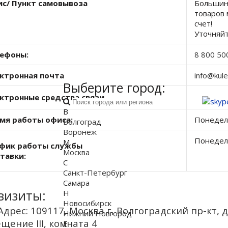
с/ Пункт самовывоза
Большин
товаров 
счет!
Уточняйт
ефоны:
8 800 50
ктронная почта
info@kul
Выберите город:
ктронные средства связи
В
мя работы офиса:
Понедель
Волгоград
Воронеж
Понедель
М
фик работы службы
Москва
тавки:
Посл
С
Санкт-Петербург
Самара
визиты:
Н
Новосибирск
Адрес: 109117, Москва г, Волгоградский пр-кт, д
Нижний Новгород
щение III, комната 4
Е