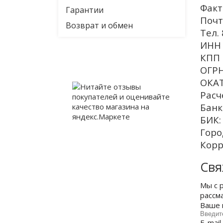
Факт
Гарантии
Почт
Возврат и обмен
Тел.
ИНН 
КПП 
ОГРН
ОКАТ
Расч
Банк
БИК:
Горо
Корр
Свя
Мы с 
рассм
Ваше 
E-mail