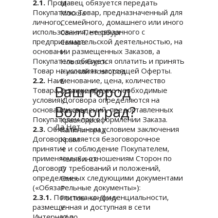
2.1.
Продавец обязуется передать
М
Покупателю Товар, предназначенный для
Москва
личного, семейного, домашнего или иного
С
использования, не связанного с
Санкт-Петербург
предпринимательской деятельностью, на
Самара
основании размещенных Заказов, а
Н
Покупатель обязуется оплатить и принять
Новосибирск
Товар на условиях настоящей Оферты.
Нижний Новгород
2.2.
Наименование, цена, количество
Е
Ваш город
Товара, а также прочие необходимые
Екатеринбург
условия Договора определяются на
К
Волгоград?
основании сведений, предоставленных
Казань
Покупателем при оформлении Заказа.
Красноярск
Да
Нет
2.3.
Обязательным условием заключения
Калининград
Договора является безоговорочное
Крым
принятие и соблюдение Покупателем,
Ч
применяемых к отношениям Сторон по
Челябинск
Договору требований и положений,
О
определенных следующими документами
Омск
(«Обязательные документы»):
Р
2.3.1.
Политика конфиденциальности,
Ростов-на-Дону
размещенная и доступная в сети
У
Интернет по
Уфа