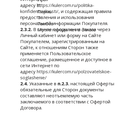
адресу
https://kulercom.ru/politika-
П
konfidentsialnosti/
, и содержащая правила
Пермь
предоставления и использования
Т
персональной информации Покупателя.
Тамбов
2.3.2.
В случае оформления Заказа через
Моего города нет в списке
Личный кабинет или форму на Сайте
Покупателем, зарегистрированным на
Сайте, к отношениям Сторон также
применяется Пользовательское
соглашение, размещенное и доступное в
сети Интернет по
адресу
https://kulercom.ru/polzovatelskoe-
soglashenie/
2.4.
Указанные в
п.2.3.
настоящей Оферты
обязательные для Сторон документы
составляют неотъемлемую часть
заключаемого в соответствии с Офертой
Договора.