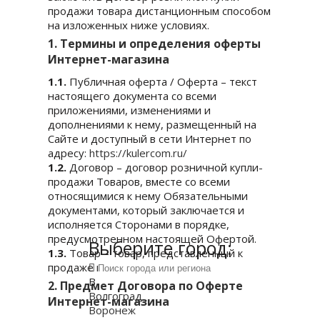
продажи товара дистанционным способом
на изложенных ниже условиях.
1. Термины и определения оферты
Интернет-магазина
1.1.
Публичная оферта / Оферта – текст
настоящего документа со всеми
приложениями, изменениями и
дополнениями к нему, размещенный на
Сайте и доступный в сети Интернет по
адресу:
https://kulercom.ru/
1.2.
Договор – договор розничной купли-
продажи Товаров, вместе со всеми
относящимися к нему Обязательными
документами, который заключается и
исполняется Сторонами в порядке,
предусмотренном настоящей Офертой.
Выберите город:
1.3.
Товар – товар, представленный к
продаже на Сайте.
В
2. Предмет Договора по Оферте
Волгоград
Интернет-магазина
Воронеж