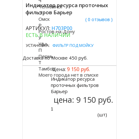
Ч
Индикатор ресурса проточных
Челябинск
фильтров Барьер
О
Омск
( 0 отзывов )
Р
АРТИКУЛ:
Н703Р00
Ростов-на-Дону
ЕСТЬ В НАЛИЧИИ
У
Уфа
УСТАНОВКА:
ФИЛЬТР ПОД МОЙКУ
П
Пермь
Доставка по Москве 450 руб.
Т
Тамбов
Цена:
9 150 руб.
Моего города нет в списке
Индикатор ресурса
Купить
проточных фильтров
Барьер
цена:
9 150 руб.
(шт)