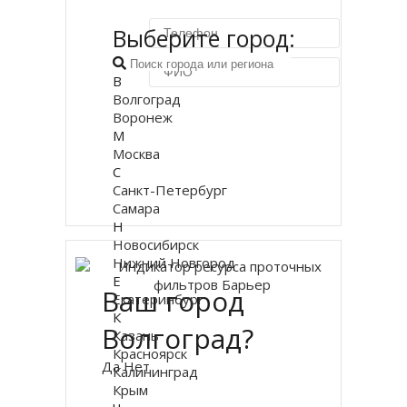
Выберите город:
В
Волгоград
Воронеж
Купить в 1 клик
М
Москва
С
Санкт-Петербург
Самара
Н
Новосибирск
Нижний Новгород
Е
Ваш город
Екатеринбург
К
Волгоград?
Казань
Красноярск
Да
Нет
Калининград
Крым