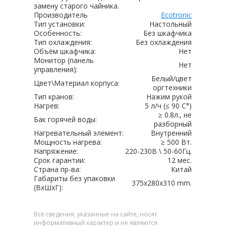
замену старого чайника.
Производитель
Ecotronic
Тип установки:
Настольный
Особенность:
Без шкафчика
Тип охлаждения:
Без охлаждения
Объём шкафчика:
Нет
Монитор (панель
Нет
управления):
Белый/цвет
Цвет\Материал корпуса:
оргтехники
Тип кранов:
Нажим рукой
Нагрев:
5 л/ч (≤ 90 C°)
≥ 0.8л., не
Бак горячей воды:
разборный
Нагревательный элемент:
Внутренний
Мощность нагрева:
≥ 500 Вт.
Напряжение:
220-230В \ 50-60Гц.
Срок гарантии:
12 мес.
Страна пр-ва:
Китай
Габариты без упаковки
375x280x310 mm.
(ВxШxГ):
Все сведения, указанные на сайте, носят
информативный характер и не являются