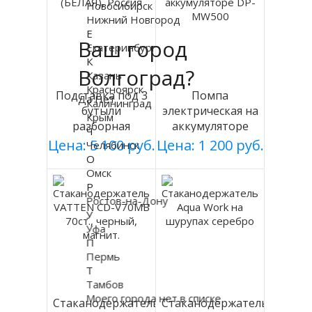
Новосибирск
Нижний Новгород
Е
Ваш город
Екатеринбург
К
Волгоград?
Казань
Красноярск
Подставка под 3
Помпа
Да
Нет
Калининград
бутыли
электрическая на
Крым
разборная
аккумуляторе
Ч
(БЕЛАЯ), Россия
DP-MW500
Цена: 5 100 руб.
Цена: 1 200 руб.
Челябинск
О
Омск
Р
Ростов-на-Дону
У
Уфа
П
Пермь
Т
Тамбов
Моего города нет в списке
Стаканодержатель
Стаканодержатель