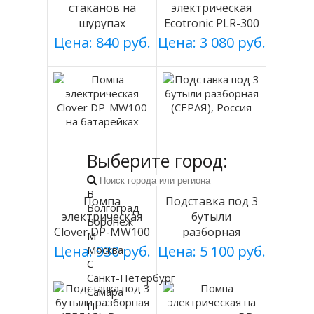
стаканов на
электрическая
шурупах
Ecotronic PLR-300
СЕРЕБРИСТЫЙ
white
Цена: 840 руб.
Цена: 3 080 руб.
мод 003
Выберите город:
В
Помпа
Подставка под 3
Волгоград
электрическая
бутыли
Воронеж
Clover DP-MW100
разборная
М
на батарейках
(СЕРАЯ), Россия
Цена: 930 руб.
Цена: 5 100 руб.
Москва
С
Санкт-Петербург
Самара
Н