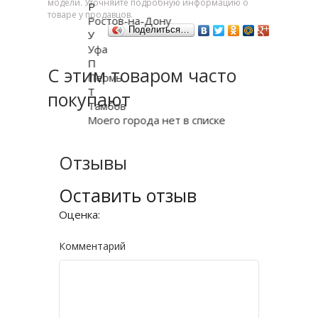
модели. Уточняйте подробную информацию о
Р
товаре у продавцов.
Ростов-на-Дону
Поделиться…
У
Уфа
П
С этим товаром часто
Пермь
Т
покупают
Тамбов
Моего города нет в списке
Отзывы
Оставить отзыв
Оценка:
Комментарий