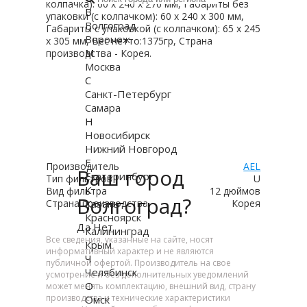
колпачка): 60 x 240 x 276 мм, Габариты без
В
упаковки (с колпачком): 60 x 240 x 300 мм,
Волгоград
Габариты с упаковкой (с колпачком): 65 x 245
Воронеж
x 305 мм, Вес нетто:1375гр, Страна
М
производства - Корея.
Москва
С
Санкт-Петербург
Самара
Н
Новосибирск
Нижний Новгород
Е
Производитель
AEL
Ваш город
Екатеринбург
Тип фильтров
U
К
Вид фильтра
12 дюймов
Волгоград?
Казань
Страна производства
Корея
Красноярск
Да
Нет
Калининград
Все сведения, указанные на сайте, носят
Крым
информативный характер и не являются
Ч
публичной офертой. Производитель на свое
Челябинск
усмотрение и без дополнительных уведомлений
О
может менять комплектацию, внешний вид, страну
производства и технические характеристики
Омск