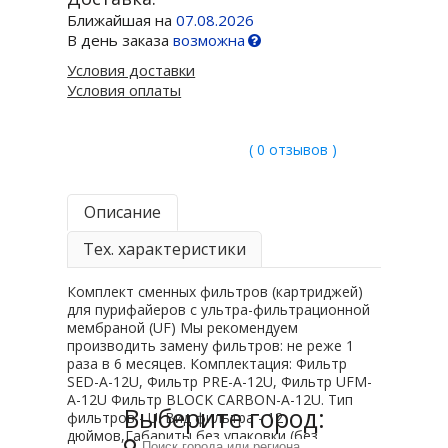
Ближайшая на
07.08.2026
В день заказа
возможна
Условия доставки
Условия оплаты
( 0 отзывов )
Описание
Тех. характеристики
Комплект сменных фильтров (картриджей)
для пурифайеров с ультра-фильтрационной
мембраной (UF) Мы рекомендуем
производить замену фильтров: не реже 1
раза в 6 месяцев. Комплектация: Фильтр
SED-A-12U, Фильтр PRE-A-12U, Фильтр UFM-
A-12U Фильтр BLOCK CARBON-A-12U. Тип
Выберите город:
фильтров - U. Вид фильтра - 12
дюймов,Габариты без упаковки (без