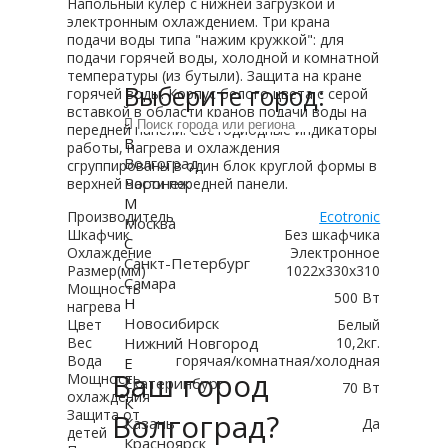
Напольный кулер с нижней загрузкой и
электронным охлаждением. Три крана
подачи воды типа "нажим кружкой": для
подачи горячей воды, холодной и комнатной
температуры (из бутыли). Защита на кране
Выберите город:
горячей воды. Корпус белого цвета с серой
вставкой в области кранов подачи воды на
передней панели. Светодиодные индикаторы
В
работы, нагрева и охлаждения
Волгоград
сгруппированы в один блок круглой формы в
Воронеж
верхней части передней панели.
М
Производитель
Ecotronic
Москва
Шкафчик
Без шкафчика
С
Охлаждение
Электронное
Санкт-Петербург
Размер(мм)
1022x330x310
Самара
Мощность
500 Вт
Н
нагрева
Новосибирск
Цвет
Белый
Вес
Нижний Новгород
10,2кг.
Вода
горячая/комнатная/холодная
Е
Ваш город
Мощность
Екатеринбург
70 Вт
охлаждения
К
Защита от
Волгоград?
Казань
Да
детей
Красноярск