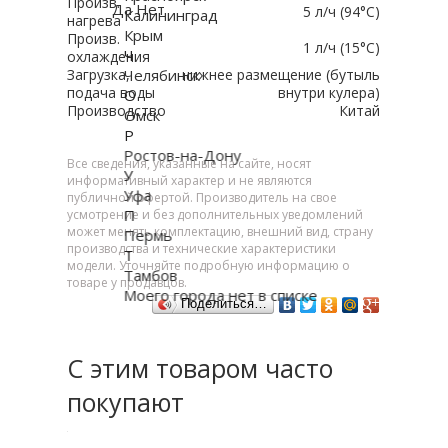
Произв.
Да
Нет
5 л/ч (94°C)
Калининград
нагрева
Крым
Произв.
1 л/ч (15°C)
Ч
охлаждения
Загрузка,
Челябинск
нижнее размещение (бутыль
подача воды
внутри кулера)
О
Производство
Китай
Омск
Р
Ростов-на-Дону
Все сведения, указанные на сайте, носят
У
информативный характер и не являются
Уфа
публичной офертой. Производитель на свое
П
усмотрение и без дополнительных уведомлений
может менять комплектацию, внешний вид, страну
Пермь
производства и технические характеристики
Т
модели. Уточняйте подробную информацию о
Тамбов
товаре у продавцов.
Моего города нет в списке
Поделиться…
С этим товаром часто
покупают