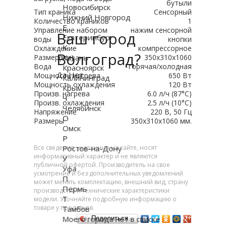
бутыли
Новосибирск
Тип краника
Сенсорный
Нижний Новгород
Количество краников
1
Е
Управление набором
нажим сенсорной
Ваш город
Екатеринбург
воды
кнопки
К
Охлаждение
компрессорное
Волгоград?
Размер(мм)
Казань
350х310х1060
Вода
горячая/холодная
Красноярск
Да
Нет
Мощность нагрева
650 Вт
Калининград
Мощность охлаждения
120 Вт
Крым
Произв. нагрева
6.0 л/ч (87°C)
Ч
Произв. охлаждения
2.5 л/ч (10°C)
Челябинск
Напряжение
220 В, 50 Гц
О
Размеры
350х310х1060 мм.
Омск
Р
Все сведения, указанные на сайте, носят
Ростов-на-Дону
информативный характер и не являются
У
публичной офертой. Производитель на свое
Уфа
усмотрение и без дополнительных уведомлений
П
может менять комплектацию, внешний вид, страну
Пермь
производства и технические характеристики
Т
модели. Уточняйте подробную информацию о
товаре у продавцов.
Тамбов
Моего города нет в списке
Поделиться…