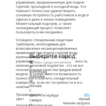
управления, предназначенную для подачи
горячей, прохладной и холодной воды. Это
поможет полностью удовлетворить
основную потребность работников в воде в
офисах и даже в жилых помещениях.
Моментальный подогрев, а также
охлаждающий процесс позволяет
пользоваться им ежедневно.
Оснащено специальным защитным
тумблером, необходимым для
всевозможных несанкционированных
применений при подаче горячей воды
Выберите город:
маленькими детьми. Простейшее
управление, дополнительные возможности,
наличие неоновой подсветки - это не все
В
положительные качества предлагаемой
Волгоград
модели. В кулере имеется возможность
Воронеж
полностью отключить охладительный
М
компрессор, если нет потребности в его
Москва
наличии.
С
Производитель
AEL
Санкт-Петербург
Цвет
чёрный
Самара
Нижняя загрузка
Н
Загрузка, подача воды