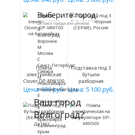
мод 003
Выберите город:
В
Волгоград
Воронеж
М
Москва
С
Санкт-Петербург
Помпа
Подставка под 3
Самара
электрическая
бутыли
Н
Clover DP-MW100
разборная
Новосибирск
на батарейках
(СЕРАЯ), Россия
Цена: 930 руб.
Цена: 5 100 руб.
Нижний Новгород
Е
Ваш город
Екатеринбург
К
Волгоград?
Казань
Красноярск
Да
Нет
Калининград
Крым