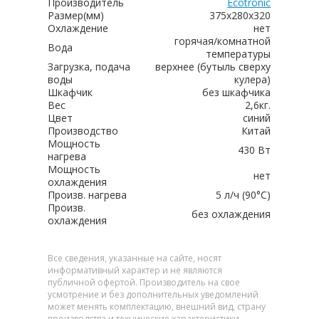
Производитель
Ecotronic
Размер(мм)
375x280x320
Охлаждение
нет
горячая/комнатной
Вода
температуры
Загрузка, подача
верхнее (бутыль сверху
воды
кулера)
Шкафчик
без шкафчика
Вес
2,6кг.
Цвет
синий
Производство
Китай
Мощность
430 Вт
нагрева
Мощность
нет
охлаждения
Произв. нагрева
5 л/ч (90°C)
Произв.
без охлаждения
охлаждения
Все сведения, указанные на сайте, носят
информативный характер и не являются
публичной офертой. Производитель на свое
усмотрение и без дополнительных уведомлений
может менять комплектацию, внешний вид, страну
производства и технические характеристики