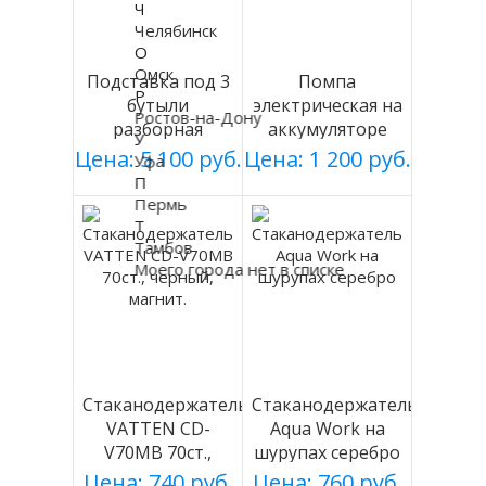
Ч
Челябинск
О
Омск
Подставка под 3
Помпа
Р
бутыли
электрическая на
Ростов-на-Дону
разборная
аккумуляторе
У
(БЕЛАЯ), Россия
DP-MW500
Цена: 5 100 руб.
Цена: 1 200 руб.
Уфа
П
Пермь
Т
Тамбов
Моего города нет в списке
Стаканодержатель
Стаканодержатель
VATTEN CD-
Aqua Work на
V70MB 70ст.,
шурупах серебро
черный, магнит.
Цена: 740 руб.
Цена: 760 руб.