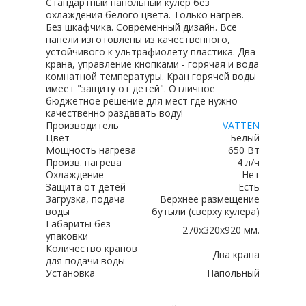
Стандартный напольный кулер без
охлаждения белого цвета. Только нагрев.
Без шкафчика. Современный дизайн. Все
панели изготовлены из качественного,
устойчивого к ультрафиолету пластика. Два
крана, управление кнопками - горячая и вода
комнатной температуры. Кран горячей воды
имеет "защиту от детей". Отличное
бюджетное решение для мест где нужно
качественно раздавать воду!
Производитель
VATTEN
Цвет
Белый
Мощность нагрева
650 Вт
Произв. нагрева
4 л/ч
Охлаждение
Нет
Защита от детей
Есть
Загрузка, подача
Верхнее размещение
воды
бутыли (сверху кулера)
Габариты без
270х320х920 мм.
упаковки
Количество кранов
Два крана
для подачи воды
Установка
Напольный