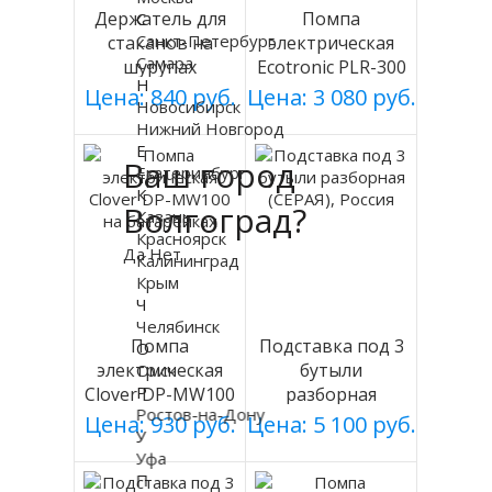
Держатель для
Помпа
С
Санкт-Петербург
стаканов на
электрическая
Самара
шурупах
Ecotronic PLR-300
Н
СЕРЕБРИСТЫЙ
white
Цена: 840 руб.
Цена: 3 080 руб.
Новосибирск
мод 003
Нижний Новгород
Е
Ваш город
Екатеринбург
К
Волгоград?
Казань
Красноярск
Да
Нет
Калининград
Крым
Ч
Челябинск
Помпа
Подставка под 3
О
электрическая
бутыли
Омск
Р
Clover DP-MW100
разборная
Ростов-на-Дону
на батарейках
(СЕРАЯ), Россия
Цена: 930 руб.
Цена: 5 100 руб.
У
Уфа
П