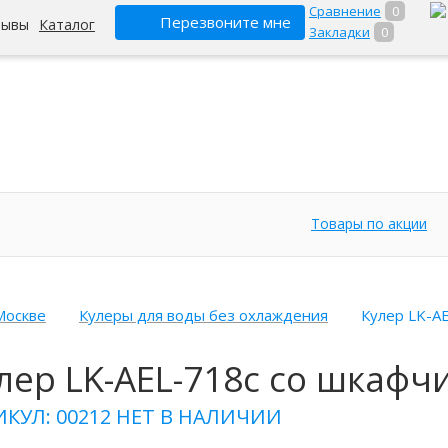
Сравнение
0
Перезвоните мне
зывы
Каталог
Закладки
0
Товары по акции
Москве
Кулеры для воды без охлаждения
Кулер LK-A
лер LK-AEL-718c со шкафч
ИКУЛ: 00212
НЕТ В НАЛИЧИИ