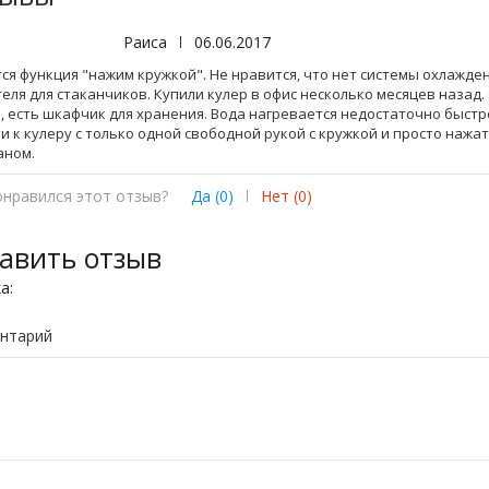
Раиса
|
06.06.2017
ся функция "нажим кружкой". Не нравится, что нет системы охлажде
еля для стаканчиков. Купили кулер в офис несколько месяцев назад
, есть шкафчик для хранения. Вода нагревается недостаточно быстр
и к кулеру с только одной свободной рукой с кружкой и просто нажат
аном.
онравился этот отзыв?
Да (
0
)
|
Нет (
0
)
авить отзыв
ка:
нтарий