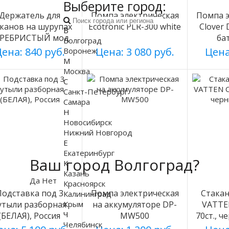
Выберите город:
Держатель для
Помпа электрическая
Помпа э
аканов на шурупах
Ecotronic PLR-300 white
Clover
В
ЕРЕБРИСТЫЙ мод
ба
Волгоград
003
ена: 840 руб.
Цена: 3 080 руб.
Цена
Воронеж
М
Москва
С
Санкт-Петербург
Самара
Н
Новосибирск
Нижний Новгород
Е
Екатеринбург
Ваш город Волгоград?
К
Казань
Да
Нет
Красноярск
Подставка под 3
Помпа электрическая
Стака
Калининград
Крым
утыли разборная
на аккумуляторе DP-
VATTE
Ч
(БЕЛАЯ), Россия
MW500
70ст., ч
Челябинск