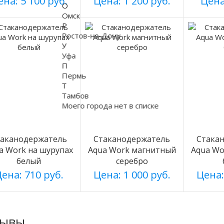
на: 5 100 руб.
Цена: 1 200 руб.
Цена
О
Омск
Р
Ростов-на-Дону
У
Уфа
П
Пермь
Т
Тамбов
Моего города нет в списке
таканодержатель
Стаканодержатель
Стака
a Work на шурупах
Aqua Work магнитный
Aqua Wo
белый
серебро
ена: 710 руб.
Цена: 1 000 руб.
Цена:
зывы