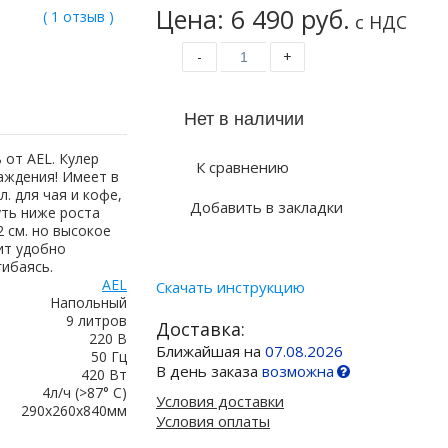
Цена: 6 490 руб.
( 1 отзыв )
с НДС
-
+
от AEL. Кулер
К сравнению
аждения! Имеет в
. для чая и кофе,
Добавить в закладки
уть ниже роста
2 см. но высокое
ит удобно
гибаясь.
AEL
Скачать инструкцию
Напольный
9 литров
Доставка:
220 В
Ближайшая на
07.08.2026
50 Гц
В день заказа
возможна
420 Вт
4л/ч (>87° С)
Условия доставки
290х260х840мм
Условия оплаты