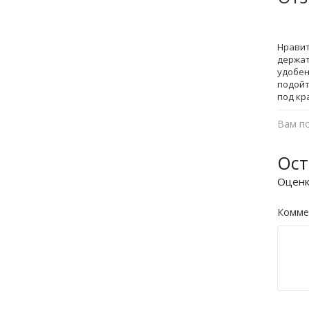
Нравит
держат
удобен
подойт
под кр
Вам п
Ост
Оцен
Комме