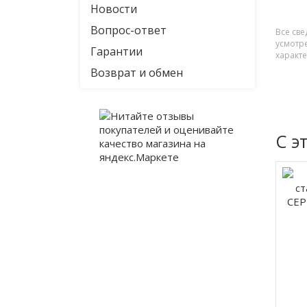
Новости
Вопрос-ответ
Все све
усмотр
Гарантии
характ
Возврат и обмен
С э