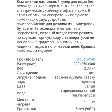
Компактный настольный кулер для воды без
охлаждения Аква Ворк 0.7 TK - альтернатива
электрическому чайнику в офисе и дома. В
этом небольшом аппарате Вы получаете
комбинацию двух устройств:
приспособление для розлива из 19-литровой
бутыли (и Вы экономите на помпе) и
нагреватель, который всегда готов разлить
по кружкам горячую воду с температурой не
менее 92-95 градусов. Экономичная и
надежная модель по отличной цене. Краники
типа нажим кружкой.
Производитель
Aqua Work
Размер(мм)
290х250х300
Вес
2.30 кг
Охлаждение
нет
Загрузка, подача
верхнее (бутыль сверху
воды
кулера)
Цвет
Белый
горячая/комнатной
Вода
температуры
Мощность
500 Вт
нагрева
Произв. нагрева
5 л/ч (90°C)