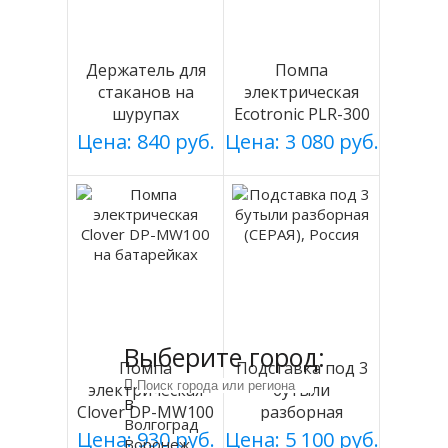
Держатель для
Помпа
стаканов на
электрическая
шурупах
Ecotronic PLR-300
СЕРЕБРИСТЫЙ
white
Цена: 840 руб.
Цена: 3 080 руб.
мод 003
Выберите город:
Помпа
Подставка под 3
электрическая
бутыли
В
Clover DP-MW100
разборная
Волгоград
на батарейках
(СЕРАЯ), Россия
Цена: 930 руб.
Цена: 5 100 руб.
Воронеж