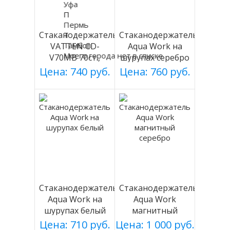
Уфа
П
Пермь
Стаканодержатель
Стаканодержатель
Т
Тамбов
VATTEN CD-
Aqua Work на
Моего города нет в списке
V70MB 70ст.,
шурупах серебро
черный, магнит.
Цена: 740 руб.
Цена: 760 руб.
Стаканодержатель
Стаканодержатель
Aqua Work на
Aqua Work
шурупах белый
магнитный
серебро
Цена: 710 руб.
Цена: 1 000 руб.