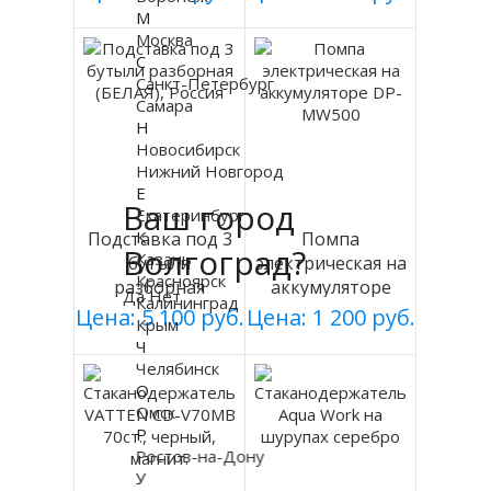
М
Москва
С
Санкт-Петербург
Самара
Н
Новосибирск
Нижний Новгород
Е
Ваш город
Екатеринбург
К
Подставка под 3
Помпа
Волгоград?
Казань
бутыли
электрическая на
Красноярск
разборная
аккумуляторе
Да
Нет
Калининград
(БЕЛАЯ), Россия
DP-MW500
Цена: 5 100 руб.
Цена: 1 200 руб.
Крым
Ч
Челябинск
О
Омск
Р
Ростов-на-Дону
У