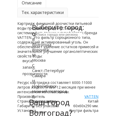
Описание
Тех. характеристики
Картридж финишной доочистки питьевой
Выберите город:
воды предназначен для установки в
системах фильтрации и пурифайерах бренда
VATTEN. Это фильтр сорбционного типа,
В
содержащий активированный уголь. Он
Волгоград
обеспечивает удаление остатков примесей и
Воронеж
значительное улучшение органолептических
М
свойств воды:
Москва
вкуса;
С
запаха;
Санкт-Петербург
прозрачности.
Самара
Н
Ресурс картриджа составляет 6000-11000
Новосибирск
литров жидкости или 12 месяцев при менее
Нижний Новгород
интенсивном использовании.
Е
Производитель
VATTEN
Ваш город
Страна производства
Китай
Екатеринбург
Габариты без упаковки
60х60х290 мм.
К
Волгоград?
Установка
Внутри фильтра
Казань